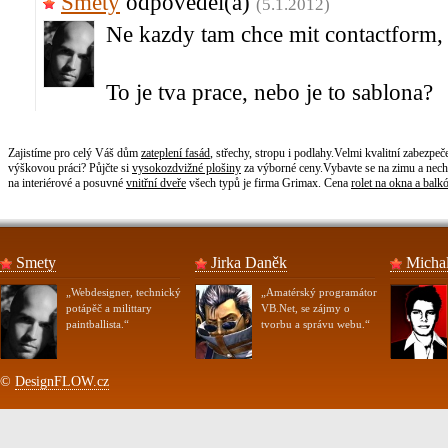
Smety
odpověděl(a)
(5.1.2012)
Ne kazdy tam chce mit contactform,
To je tva prace, nebo je to sablona?
Zajistíme pro celý Váš dům
zateplení fasád
, střechy, stropu i podlahy.Velmi kvalitní zabezpe
výškovou práci? Půjčte si
vysokozdvižné plošiny
za výborné ceny.Vybavte se na zimu a nech
na interiérové a posuvné
vnitřní dveře
všech typů je firma Grimax. Cena
rolet na okna a balk
Smety
Jirka Daněk
Micha
„Webdesigner, technický
„Amatérský programátor
potápěč a milittary
VB.Net, se zájmy o
paintballista.“
tvorbu a správu webu.“
©
DesignFLOW.cz