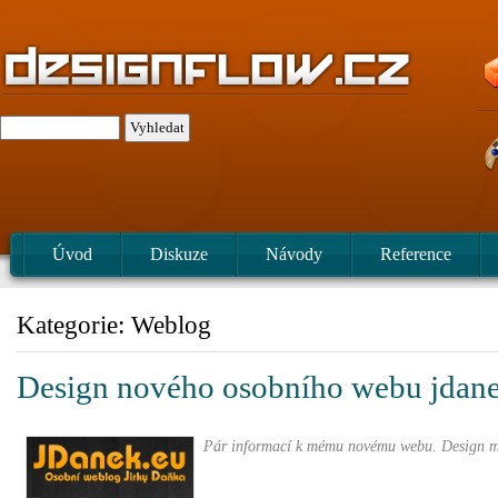
Úvod
Diskuze
Návody
Reference
Kategorie:
Weblog
Design nového osobního webu jdan
Pár informací k mému novému webu. Design m