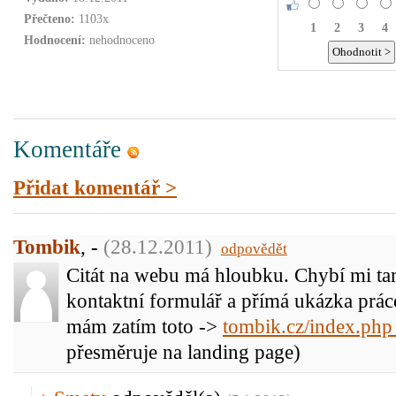
Přečteno:
1103x
1
2
3
4
Hodnocení:
nehodnoceno
Komentáře
Přidat komentář >
Tombik
,
-
(28.12.2011)
odpovědět
Citát na webu má hloubku. Chybí mi t
kontaktní formulář a přímá ukázka práce
mám zatím toto ->
tombik.cz/index.ph
přesměruje na landing page)