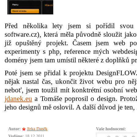
Před několika lety jsem si pořídil svou
software.cz), která měla původně sloužit jak
již opuštěný projekt. Časem jsem web pou
experimenty s php, reference mých webdesig
domény jsem tam umístil některé z doplňků p
Poté jsem se přidal k projektu DesignFLOW
nějak nastal čas, ukončit život webu pro ně
neboť, jsem toužil mít konktrétní osobní we
jdanek.eu
a Tomáše poprosil o design. Protož
jeho designů mě oslovil. A další důvod je ten,
Autor:
Jirka Daněk
Vaše hodnocení:
Vydáno:
18.12.2011